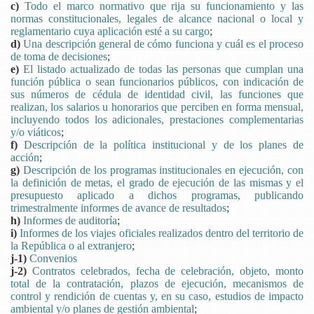
c)
Todo el marco normativo que rija su funcionamiento y las
normas constitucionales, legales de alcance nacional o local y
reglamentario cuya aplicación esté a su cargo
;
d)
Una descripción general de cómo funciona y cuál es el proceso
de toma de decisiones
;
e)
El listado actualizado de todas las personas que cumplan una
función pública o sean funcionarios públicos, con indicación de
sus números de cédula de identidad civil, las funciones que
realizan, los salarios u honorarios que perciben en forma mensual,
incluyendo todos los adicionales, prestaciones complementarias
y/o viáticos
;
f)
Descripción de la política institucional y de los planes de
acción
;
g)
Descripción de los programas institucionales en ejecución, con
la definición de metas, el grado de ejecución de las mismas y el
presupuesto aplicado a dichos programas, publicando
trimestralmente informes de avance de resultados
;
h)
Informes de auditoría
;
i)
Informes de los viajes oficiales realizados dentro del territorio de
la República o al extranjero
;
j-1)
Convenios
j-2)
Contratos celebrados, fecha de celebración, objeto, monto
total de la contratación, plazos de ejecución, mecanismos de
control y rendición de cuentas y, en su caso, estudios de impacto
ambiental y/o planes de gestión ambiental
;