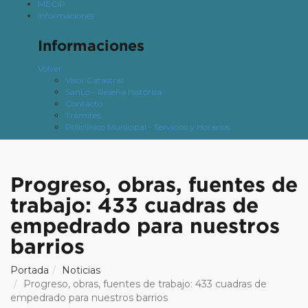
MECIP
Informaciones
Informaciones
Volver
Visor Catastral
SanLo - Reseña Histórica
Contacto
Trámites
Policlínico Municipal - Servicios y Horarios
Progreso, obras, fuentes de
trabajo: 433 cuadras de
empedrado para nuestros
barrios
Portada
Noticias
Progreso, obras, fuentes de trabajo: 433 cuadras de
empedrado para nuestros barrios