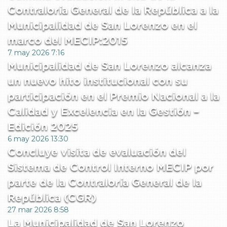
Contraloría General de la República a la
Municipalidad de San Lorenzo en el
marco del MECIP:2015
7 may 2026 7:16
Municipalidad de San Lorenzo alcanza
un nuevo hito institucional con su
participación en el Premio Nacional a la
Calidad y Excelencia en la Gestión –
Edición 2025
6 may 2026 13:30
Concluye visita de evaluación del
Sistema de Control Interno MECIP por
parte de la Contraloría General de la
República (CGR)
27 mar 2026 8:58
La Municipalidad de San Lorenzo