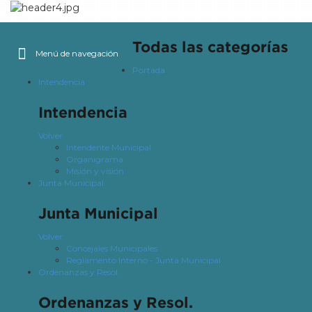
Todas las categorías
Menú de navegación
Portada
Intendencia
Intendencia
Volver
Intendente Municipal
Organigrama
Misión y visión
Junta Municipal
Junta Municipal
Volver
Concejales Municipales
Reglamento Interno - Junta Municipal
Ordenanzas y Resol.
Ordenanzas y Resol.